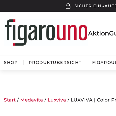
SICHER EINKAUF
Aktion
G
SHOP
PRODUKTÜBERSICHT
FIGAROU
Start
/
Medavita
/
Luxviva
/ LUXVIVA | Color 