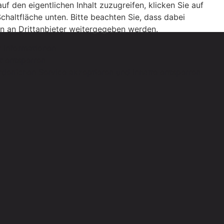
uf den eigentlichen Inhalt zuzugreifen, klicken Sie auf
Schaltfläche unten. Bitte beachten Sie, dass dabei
n an Drittanbieter weitergegeben werden.
 Informationen
lt entsperren
rderlichen Service akzeptieren und Inhalte entsperren