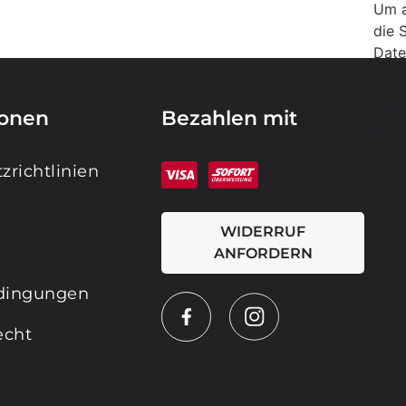
Um a
die 
Date
Mehr
Inha
ionen
Bezahlen mit
Erfo
zrichtlinien
WIDERRUF
ANFORDERN
dingungen
echt