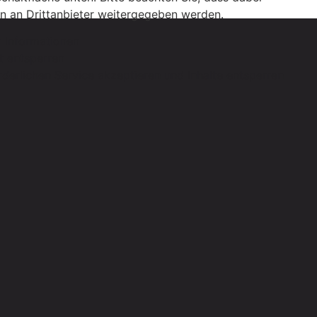
n an Drittanbieter weitergegeben werden.
 Informationen
lt entsperren
rderlichen Service akzeptieren und Inhalte entsperren