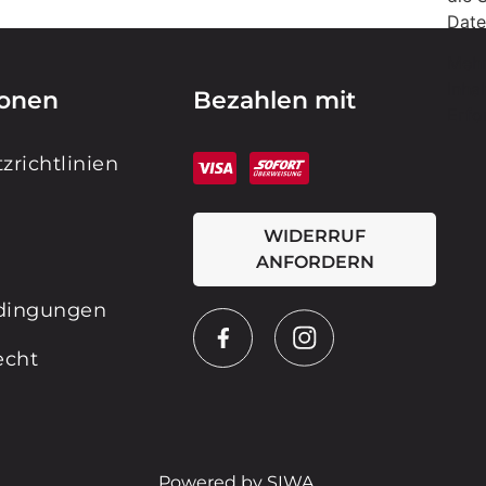
Date
Mehr
Inha
ionen
Bezahlen mit
Erfo
zrichtlinien
WIDERRUF
ANFORDERN
dingungen
echt
Powered by SIWA