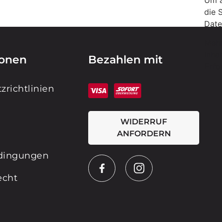
Um a
die 
Date
Mehr
Inha
ionen
Bezahlen mit
Erfo
zrichtlinien
WIDERRUF
ANFORDERN
dingungen
echt