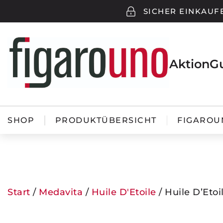
SICHER EINKAUF
Aktion
G
SHOP
PRODUKTÜBERSICHT
FIGAROU
Start
/
Medavita
/
Huile D'Etoile
/ Huile D’Etoi