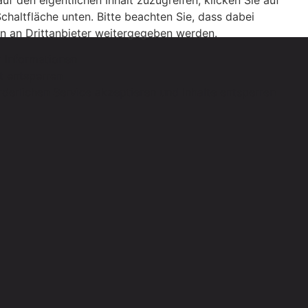
uf den eigentlichen Inhalt zuzugreifen, klicken Sie auf
Schaltfläche unten. Bitte beachten Sie, dass dabei
n an Drittanbieter weitergegeben werden.
 Informationen
lt entsperren
rderlichen Service akzeptieren und Inhalte entsperren