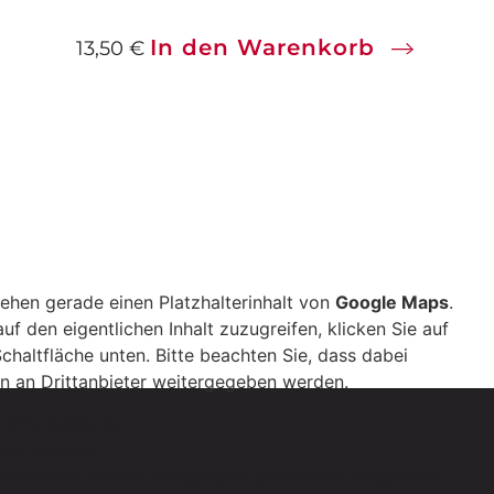
In den Warenkorb
13,50
€
sehen gerade einen Platzhalterinhalt von
Google Maps
.
uf den eigentlichen Inhalt zuzugreifen, klicken Sie auf
Schaltfläche unten. Bitte beachten Sie, dass dabei
n an Drittanbieter weitergegeben werden.
 Informationen
lt entsperren
rderlichen Service akzeptieren und Inhalte entsperren