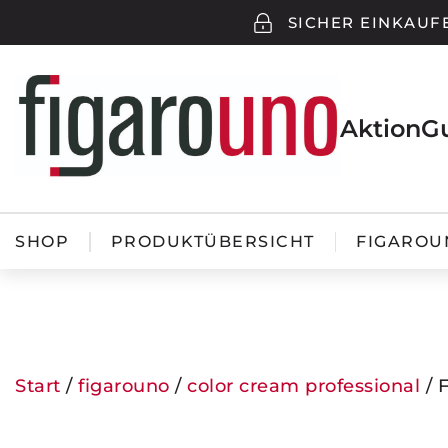
SICHER EINKAUF
Aktion
G
SHOP
PRODUKTÜBERSICHT
FIGAROU
Start
/
figarouno
/
color cream professional
/ 