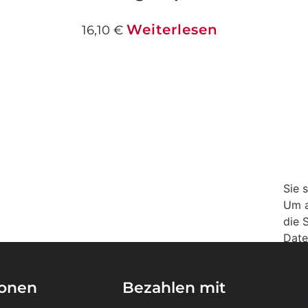
Weiterlesen
16,10
€
Sie 
Um a
die 
Date
Mehr
Inha
ionen
Bezahlen mit
Erfo