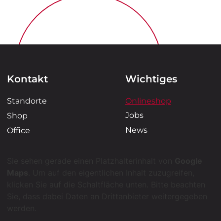
Kontakt
Wichtiges
Standorte
Onlineshop
Jobs
Shop
News
Office
Sie sehen gerade einen Platzhalterinhalt von
Google
Maps
. Um auf den eigentlichen Inhalt zuzugreifen,
klicken Sie auf die Schaltfläche unten. Bitte beachten
Sie, dass dabei Daten an Drittanbieter weitergegeben
werden.