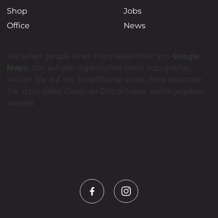
Jobs
Shop
News
Office
Sie sehen gerade einen Platzhalterinhalt von
Google
Maps
. Um auf den eigentlichen Inhalt zuzugreifen,
klicken Sie auf die Schaltfläche unten. Bitte beachten
Sie, dass dabei Daten an Drittanbieter weitergegeben
werden.
Mehr Informationen
Inhalt entsperren
Erforderlichen Service akzeptieren und Inhalte
entsperren