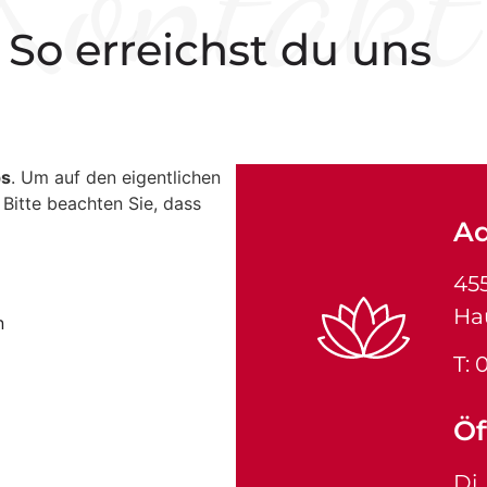
Kontakt
So erreichst du uns
ps
. Um auf den eigentlichen
. Bitte beachten Sie, dass
Ad
45
Ha
n
T:
Öf
Di.