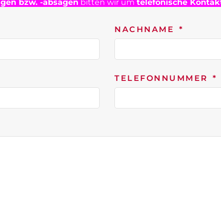
agen bzw. -absagen
bitten wir um
telefonische Konta
NACHNAME
TELEFONNUMMER