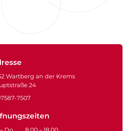
resse
52 Wartberg an der Krems
uptstraße 24
07587-7507
fnungszeiten
 – Do.
8.00 – 18.00