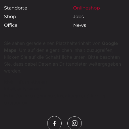
Standorte
Onlineshop
Jobs
Shop
News
Office
Sie sehen gerade einen Platzhalterinhalt von
Google
Maps
. Um auf den eigentlichen Inhalt zuzugreifen,
klicken Sie auf die Schaltfläche unten. Bitte beachten
Sie, dass dabei Daten an Drittanbieter weitergegeben
werden.
Mehr Informationen
Inhalt entsperren
Erforderlichen Service akzeptieren und Inhalte
entsperren